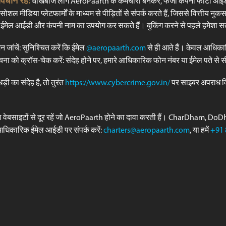
धान रहें:
धोखेबाज लोग AeroPaarth के कर्मचारी बनकर, फर्जी कंपनी फोटो आईड
Read More
 सोशल मीडिया प्लेटफार्मों के माध्यम से पीड़ितों से संपर्क करते हैं, जिससे वित्तीय नु
 ईमेल आईडी और कंपनी नाम का उपयोग कर सकते हैं। बुकिंग करने से पहले हमेशा सत
न जांचें: सुनिश्चित करें कि ईमेल
@aeropaarth.com
से ही आते हैं। केवल आधिका
ना को क्रॉस-चेक करें: संदेह होने पर, हमारे आधिकारिक फोन नंबर या ईमेल पते से सी
 का संदेह है, तो तुरंत
https://www.cybercrime.gov.in/
पर साइबर अपराध विभा
ा वेबसाइटों से दूर रहें जो AeroPaarth होने का दावा करती हैं। CharDham, D
े आधिकारिक ईमेल आईडी पर संपर्क करें:
charters@aeropaarth.com
, या हमें
+91 