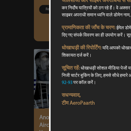
जालसाजों और साइबर अपराधियों से साव
कर निर्दोष यात्रियों को ठग रहे हैं। वे अक्सर
Read More
साइबर अपराधी समान ध्वनि वाले डोमेन नाम,
प्रामाणिकता की जाँच के चरण:
ईमेल डोमे
दिए गए संपर्क विवरण का ही उपयोग करें। सूच
धोखाधड़ी की रिपोर्टिंग:
यदि आपको धोखाधड़ी
शिकायत दर्ज करें।
सूचित रहें:
धोखाधड़ी सोशल मीडिया पेजों य
निजी चार्टर बुकिंग के लिए, हमसे सीधे हमार
92-93
पर कॉल करें।
सधन्यवाद,
टीम AeroPaarth
Another high flight: AeroPaarth
Aircraft Sales & Charters Pvt Ltd –