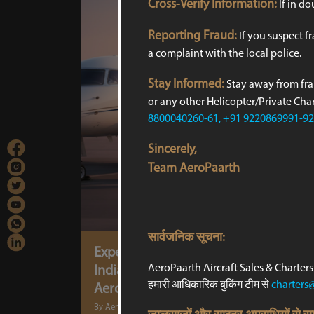
Cross-Verify Information:
If in do
Reporting Fraud:
If you suspect f
a complaint with the local police.
Stay Informed:
Stay away from fra
or any other Helicopter/Private Chart
8800040260-61, +91 9220869991-92
Sincerely,
Team AeroPaarth
सार्वजनिक सूचना:
Experience the Future of Air Travel in
AeroPaarth Aircraft Sales & Charters PV
India: On-Demand & Jet-Sharing with
हमारी आधिकारिक बुकिंग टीम से
charters
AeroPaarth
By Aeropaarth
October 13, 202