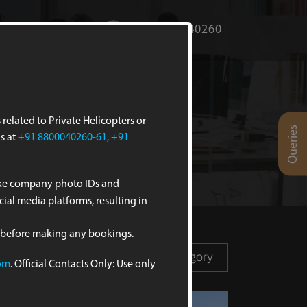
ct Us
Pay Now
+91-8800040260
related to Private Helicopters or
Queries
us at
+91 8800040260-61, +91
ake company photo IDs and
ial media platforms, resulting in
 before making any bookings.
om
. Official Contacts Only: Use only