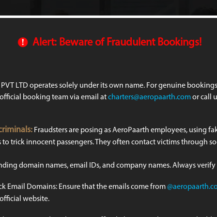
Home
About Us
Services
Milestones
Conta
Alert: Beware of Fraudulent Bookings!
BLOG
s PVT LTD operates solely under its own name. For genuine bookings 
 official booking team via email at
charters@aeropaarth.com
or call 
riminals:
Fraudsters are posing as AeroPaarth employees, using f
to trick innocent passengers. They often contact victims through soc
unding domain names, email IDs, and company names. Always verify
k Email Domains: Ensure that the emails come from
@aeropaarth.c
fficial website.