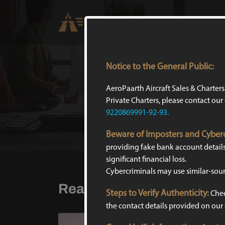
Notice to the General Public:
AeroPaarth Aircraft Sales & Charter
Private Charters, please contact our
9220869991-92-93.
Beware of Imposters and Cyberc
providing fake bank account details 
significant financial loss.
Cybercriminals may use similar-so
Read Articles
Steps to Verify Authenticity:
Chec
the contact details provided on our o