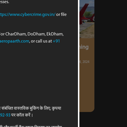
sses.
ttps://www.cybercrime.gov.in/
or file
h. For CharDham, DoDham, EkDham,
aeropaarth.com
, or call us at
+91
How Helicopter Yatras Are Redefining
Spiritual Tourism in India
By Aeropaarth
December 24, 2024
Read More
ंबंधित वास्तविक बुकिंग के लिए, कृपया
-92-93
पर कॉल करें।