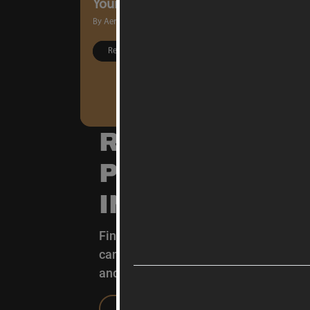
Your Premier Aviation Partner
By Aeropaarth
December 27, 202
Read More
REVOLUTIONIZ
PRIVATE AVIA
INDUSTRY:
Find out why we’re the experts in air 
can help you by providing a wide range
and at minimal costs.
CONTACT US