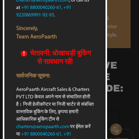
charters@aeropaarth.com
, or call us
Our range of services comprises
at
+91 8800040260-61, +91
comprehensive aircraft maintenance
9220869991-92-93
.
including heavy maintenance, checks &
repairs to complete overhauls, and interior
Sincerely,
refurbishments to match your taste & style.
Team AeroPaarth
OUR
चेतावनी: धोखाधड़ी बुकिंग
से सावधान रहें!
COMPREHENSIVE
MAINTENANCE
सार्वजनिक सूचना:
SERVICES INCLUDE:
AeroPaarth Aircraft Sales & Charters
PVT LTD केवल अपने नाम से संचालित होती
है। निजी हेलीकॉप्टर या निजी चार्टर से संबंधित
वास्तविक बुकिंग के लिए, कृपया हमारी
आधिकारिक बुकिंग टीम से
charters@aeropaarth.com
पर ईमेल करें
या
+91 8800040260-61, +91
Base Maintenance
Line Maintenance
Structural Repairs