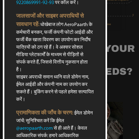
9220869991-92-93
पर कॉल करें।
जालसाजों और साइबर अपराधियों से
सावधान रहें:
Designing & painting of
Component & Engine
धोखेबाज लोग AeroPaarth के
aircraft exteriors and interiors
Maintenance
कर्मचारी बनकर, फर्जी कंपनी फोटो आईडी और
WHY CHOOSE
फर्जी बैंक खाता विवरण का उपयोग कर निर्दोष
AEROPAARTH FOR YOUR
यात्रियों को ठग रहे हैं। वे अक्सर सोशल
मीडिया प्लेटफार्मों के माध्यम से पीड़ितों से
AIRCRAFT
संपर्क करते हैं, जिससे वित्तीय नुकसान होता
MAINTENANCE NEEDS?
है।
साइबर अपराधी समान ध्वनि वाले डोमेन नाम,
ईमेल आईडी और कंपनी नाम का उपयोग कर
सकते हैं। बुकिंग करने से पहले हमेशा सत्यापित
करें।
प्रामाणिकता की जाँच के चरण:
ईमेल डोमेन
जांचें: सुनिश्चित करें कि ईमेल
@aeropaarth.com
से ही आते हैं। केवल
आधिकारिक संपर्क: हमारे आधिकारिक