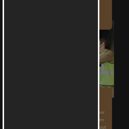
amount of repair costs.
IMPROVED SAFETY
Regular maintenance performed by our
skilled team ensures that the safety of your
aircraft is maximized as it prevents sudden
failures. This allows you to rest easy without