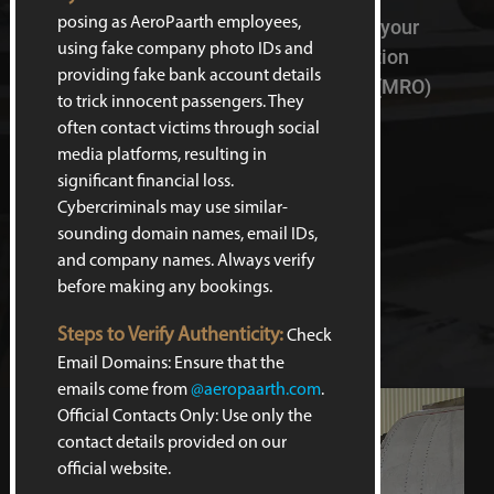
posing as AeroPaarth employees,
Ensure the safety and reliability of your
using fake company photo IDs and
aircraft with our world-class Aviation
providing fake bank account details
Maintenance, Repair, and Overhaul (MRO)
to trick innocent passengers. They
services.
often contact victims through social
media platforms, resulting in
significant financial loss.
Contact Us
Cybercriminals may use similar-
sounding domain names, email IDs,
and company names. Always verify
before making any bookings.
Steps to Verify Authenticity:
Check
Email Domains: Ensure that the
emails come from
@aeropaarth.com
.
Official Contacts Only: Use only the
contact details provided on our
official website.