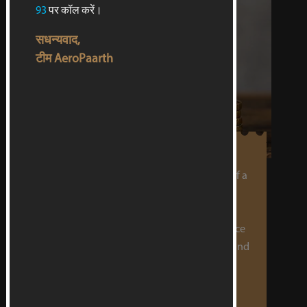
93
पर कॉल करें।
सधन्यवाद,
टीम AeroPaarth
MINIMIZED EXPENSE
Repair costs are very expensive in case of a
sudden breakdown or failure of your
aircraft as compared to an MRO service.
Choosing AeroPaarth as your MRO service
provider will ensure that timely checks and
maintenance services are scheduled for
your aircraft preventing any sudden
breakdown thus preventing a huge