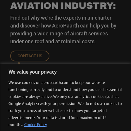
AVIATION INDUSTRY:
Find out why we’re the experts in air charter
and discover how AeroPaarth can help you by
providing a wide range of aircraft services
under one roof and at minimal costs.
CONTACT US
We value your privacy
We use cookies on aeropaarth.com to keep our website
functioning correctly and to understand how you use it. Essential
cookies are always active. We only use analytics cookies (such as
Home
About Us
Char Dham
Blogs
Contact Us
Privacy Policy
Google Analytics) with your permission. We do not use cookies to
Terms & Conditions
track you across other websites or to show you targeted
advertisements. Your data is stored for a maximum of 12
months.
Cookie Policy