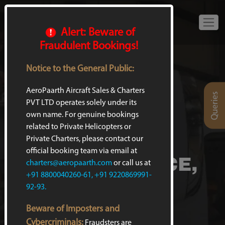
Alert: Beware of
Fraudulent Bookings!
Notice to the General Public:
AeroPaarth Aircraft Sales & Charters
Queries
PVT LTD operates solely under its
own name. For genuine bookings
related to Private Helicopters or
MRO
Private Charters, please contact our
official booking team via email at
(MAINTENANCE,
charters@aeropaarth.com
or call us at
+91 8800040260-61, +91 9220869991-
REPAIR,
92-93.
OVERALL)
Beware of Imposters and
Cybercriminals:
Fraudsters are