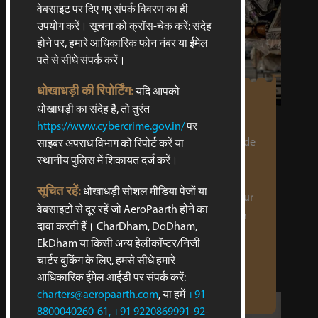
वेबसाइट पर दिए गए संपर्क विवरण का ही
उपयोग करें। सूचना को क्रॉस-चेक करें: संदेह
होने पर, हमारे आधिकारिक फोन नंबर या ईमेल
पते से सीधे संपर्क करें।
धोखाधड़ी की रिपोर्टिंग:
यदि आपको
BOOSTS PERFORMANCE
धोखाधड़ी का संदेह है, तो तुरंत
Our expert team of technicians have
https://www.cybercrime.gov.in/
पर
extensive knowledge and access to a wide
साइबर अपराध विभाग को रिपोर्ट करें या
range of tools required for performing
स्थानीय पुलिस में शिकायत दर्ज करें।
maintenance services. Regular
सूचित रहें:
धोखाधड़ी सोशल मीडिया पेजों या
maintenance and repairs ensure that your
वेबसाइटों से दूर रहें जो AeroPaarth होने का
aircraft components are in top condition
दावा करती हैं। CharDham, DoDham,
which will in turn boost the overall
EkDham या किसी अन्य हेलीकॉप्टर/निजी
performance of the aircraft.
चार्टर बुकिंग के लिए, हमसे सीधे हमारे
आधिकारिक ईमेल आईडी पर संपर्क करें:
charters@aeropaarth.com
, या हमें
+91
8800040260-61, +91 9220869991-92-