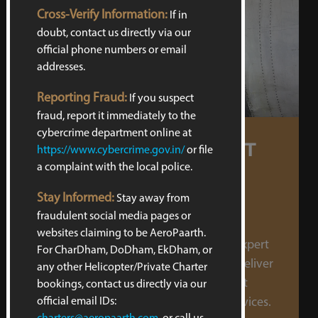
Cross-Verify Information:
If in
doubt, contact us directly via our
official phone numbers or email
addresses.
Reporting Fraud:
If you suspect
fraud, report it immediately to the
cybercrime department online at
KEEP YOUR AIRCRAFT
https://www.cybercrime.gov.in/
or file
a complaint with the local police.
OPERATIONAL & AIR-
WORTHY WITH
Stay Informed:
Stay away from
AEROPAARTH
fraudulent social media pages or
websites claiming to be AeroPaarth.
AeroPaarth has a dedicated team of expert
For CharDham, DoDham, EkDham, or
technicians that has been created to deliver
any other Helicopter/Private Charter
world-class and fully integrated aircraft
bookings, contact us directly via our
official email IDs:
maintenance, repair, and overhaul services.